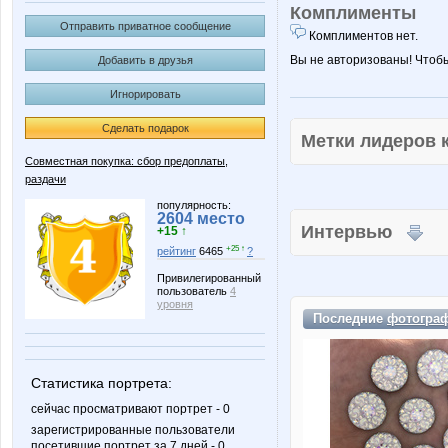
Комплименты
Отправить приватное сообщение
Комплиментов нет.
Вы не авторизованы! Чтоб
Добавить в друзья
Игнорировать
Сделать подарок
Метки лидеров
Совместная покупка: сбор предоплаты,
раздачи
популярность:
2604 место
Интервью
+15 ↑
+25 ↑
рейтинг
6465
?
Привилегированный
пользователь
4
уровня
Последние
фотогра
Статистика портрета:
сейчас просматривают портрет - 0
зарегистрированные пользователи
посетившие портрет за 7 дней - 0